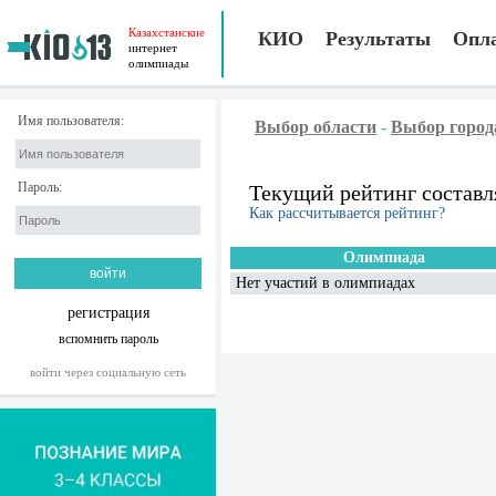
Казахстанские
КИО
Результаты
Опл
интернет
олимпиады
Имя пользователя:
Выбор области
-
Выбор город
Пароль:
Текущий рейтинг составл
Как рассчитывается рейтинг?
Олимпиада
Нет участий в олимпиадах
регистрация
вспомнить пароль
войти через социальную сеть