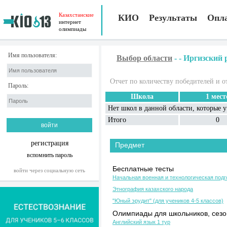
Казахстанские
КИО
Результаты
Опл
интернет
олимпиады
Имя пользователя:
Выбор области
-
-
Иргизский 
Отчет по количеству победителей и о
Пароль:
Школа
1 мест
Нет школ в данной области, которые 
Итого
0
регистрация
Предмет
вспомнить пароль
Бесплатные тесты
войти через социальную сеть
Начальная военная и технологическая подг
Этнография казахского народа
"Юный эрудит" (для учеников 4-5 классов)
Олимпиады для школьников, сезон
Английский язык 1 тур