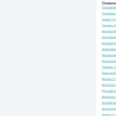
Олимпиа
География
Познание 
Химия 1 т
Человек. 
Математик
География
История К
Информати
Математик
Естествозн
Человек. 
Казахский 
Физика 2 
Биология 
Русский я
Биология 
Английски
История К
Физика 1 