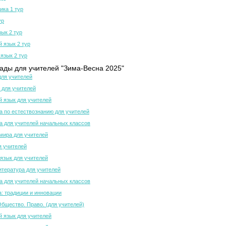
ка 1 тур
ур
зык 2 тур
й язык 2 тур
язык 2 тур
ды для учителей "Зима-Весна 2025"
для учителей
 для учителей
й язык для учителей
 по естествознанию для учителей
 для учителей начальных классов
мира для учителей
я учителей
язык для учителей
итература для учителей
 для учителей начальных классов
а: традиции и инновации
Общество. Право. (для учителей)
й язык для учителей