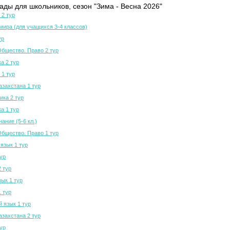
ды для школьников, сезон "Зима - Весна 2026"
 2 тур
мира (для учащихся 3-4 классов)
ур
Общество. Право 2 тур
а 2 тур
 1 тур
азахстана 1 тур
ка 2 тур
а 1 тур
ание (5-6 кл.)
Общество. Право 1 тур
язык 1 тур
тур
2 тур
зык 1 тур
1 тур
й язык 1 тур
азахстана 2 тур
тур