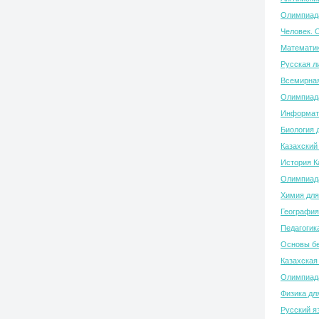
Олимпиада
Человек. 
Математик
Русская л
Всемирная
Олимпиада
Информати
Биология 
Казахский
История К
Олимпиада
Химия для
География
Педагогик
Основы бе
Казахская
Олимпиада
Физика дл
Русский я