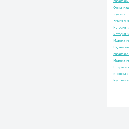
Казахский
Олимпиада
Художеств
Химия для
История К
История К
Математик
Педагогик
Казахская
Математик
География
Информати
Русский я