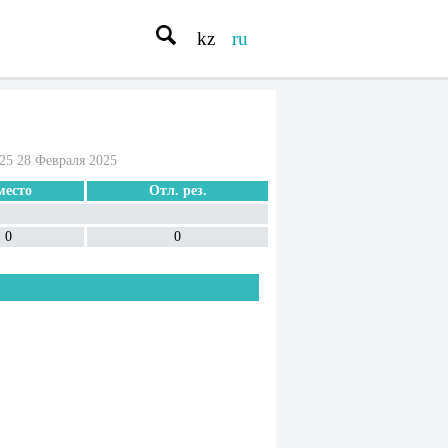
kz
ru
25 28 Февраля 2025
место
Отл. рез.
0
0