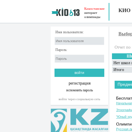
Казахстанские
КИО
интернет
олимпиады
Имя пользователя:
Выбор
Отчет по 
Пароль:
Шк
Нет школ 
Итого
регистрация
Предм
вспомнить пароль
Бесплат
войти через социальную сеть
Начальная
Этнографи
"Юный эру
Олимпиа
Русская л