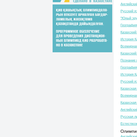
Английски
Русский я
"Юный эру
География
Казахский 
История К
Всемирная
Казахский 
Познание 
География
История К
Русский я
Казахская
Всемирная
Казахская
Английски
Русская л
Естествоз
Олимпиа
Английски