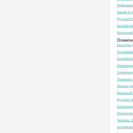
Информати
Химия 2 т
Русский я
Английски
Казахский 
Олимпиа
Биология 
География
Английски
Олимпиада
Олимпиада
Познание 
Физика дл
Немецкий 
Русская л
Олимпиада
Педагогик
Человек. 
Английски