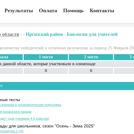
Результаты
Оплата
Помощь
Контакты
 области
-
-
Иргизский район
-
Биология для учителей
количеству победителей и отличных результатов за период 25 Февраля 20
ола
1 место
2 место
3 
в данной области, которые участвовали в олимпиаде
0
0
ет
ные тесты
 военная и технологическая подготовка
я казахского народа
дит" (для учеников 4-5 классов)
ды для школьников, сезон "Осень - Зима 2025"
итература 2 тур