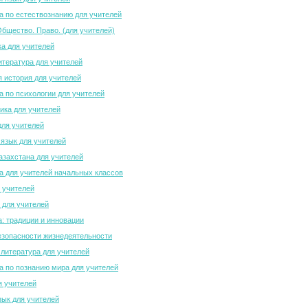
 по естествознанию для учителей
Общество. Право. (для учителей)
а для учителей
итература для учителей
 история для учителей
 по психологии для учителей
ка для учителей
для учителей
 язык для учителей
азахстана для учителей
 для учителей начальных классов
 учителей
 для учителей
а: традиции и инновации
зопасности жизнедеятельности
 литература для учителей
 по познанию мира для учителей
я учителей
зык для учителей