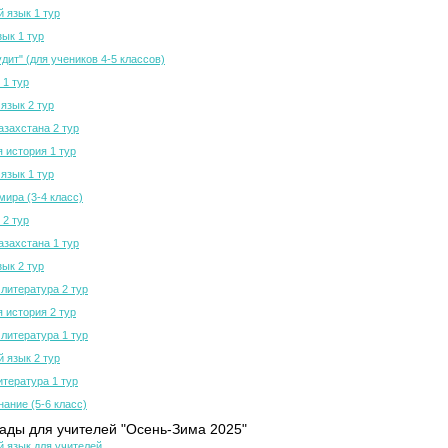
й язык 1 тур
зык 1 тур
дит" (для учеников 4-5 классов)
 1 тур
язык 2 тур
азахстана 2 тур
 история 1 тур
язык 1 тур
мира (3-4 класс)
 2 тур
азахстана 1 тур
зык 2 тур
 литература 2 тур
 история 2 тур
 литература 1 тур
й язык 2 тур
итература 1 тур
нание (5-6 класс)
ды для учителей "Осень-Зима 2025"
й язык для учителей