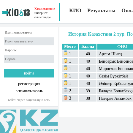
Казахстанские
КИО
Результаты
Опл
интернет
олимпиады
Имя пользователя:
История Казахстана 2 тур. П
Место
Баллы
ФИО
Пароль:
1
40
Артем Шитц
1
40
Бейбарыс Бейсено
1
40
Мирослав Конопа
1
40
Сезім Бүркітбай
1
40
Әлішер Ерболатұл
регистрация
2
вспомнить пароль
39
Балауса Болатбекқ
3
38
Назерке Ақзамбек
войти через социальную сеть