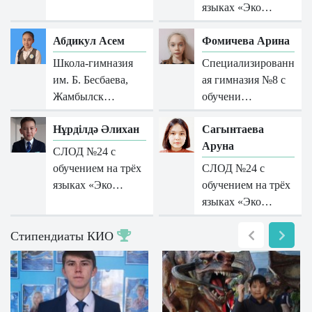
языках «Эко…
Абдикул Асем
Фомичева Арина
Школа-гимназия
Специализированн
им. Б. Бесбаева,
ая гимназия №8 с
Жамбылск…
обучени…
Нұрділдә Әлихан
Сагынтаева
Аруна
СЛОД №24 с
обучением на трёх
СЛОД №24 с
языках «Эко…
обучением на трёх
языках «Эко…
Стипендиаты КИО