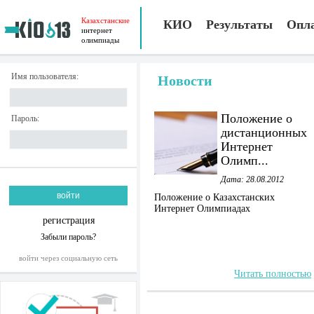
Казахстанские
КИО
Результаты
Опл
интернет
олимпиады
Имя пользователя:
Новости
Положение о
Пароль:
дистанционных
Интернет
Олимп...
Дата: 28.08.2012
Положение о Казахстанских
Интернет Олимпиадах
регистрация
Забыли пароль?
войти через социальную сеть
Читать полностью