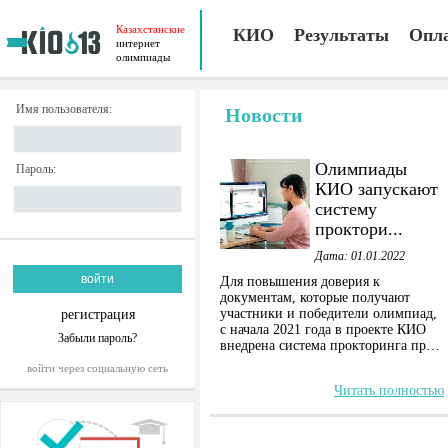
Казахстанские
КИО
Результаты
Опл
интернет
олимпиады
Имя пользователя:
Новости
Олимпиады
Пароль:
КИО запускают
систему
проктори...
Дата: 01.01.2022
Для повышения доверия к
документам, которые получают
участники и победители олимпиад,
регистрация
c начала 2021 года в проекте КИО
Забыли пароль?
внедрена система прокторинга пр…
войти через социальную сеть
Читать полностью