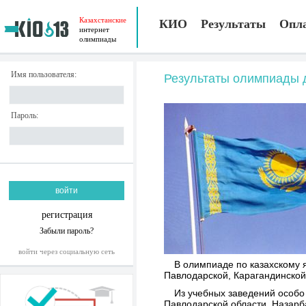
Казахстанские
КИО
Результаты
Опл
интернет
олимпиады
Имя пользователя:
Результаты олимпиады д
Пароль:
регистрация
Забыли пароль?
войти через социальную сеть
В олимпиаде по казахскому 
Павлодарской, Карагандинской
Из учебных заведений особо 
Павлодарской области, Назарб