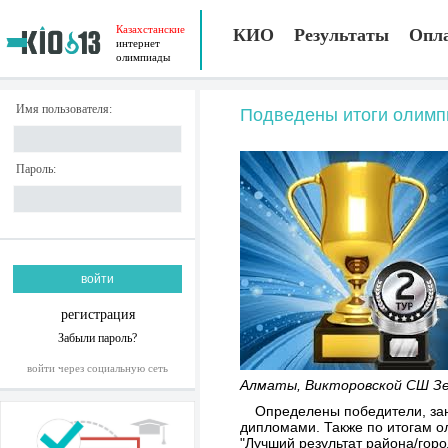
Казахстанские
КИО
Результаты
Опл
интернет
олимпиады
Имя пользователя:
Подведены итоги олимп
Пароль:
регистрация
Забыли пароль?
войти через социальную сеть
Алматы, Викторовской СШ Зе
Определены победители, зан
дипломами. Также по итогам о
"Лучший результат района/горо