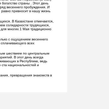
я богатство страны . Этот день
ряд весеннего пробуждения. И
е равно привносит в нашу жизнь
щихся. В Казахстане отмечается,
Днем солидарности трудящихся,
, для многих 1 Мая традиционно
только с ощущением весеннего
, сплачивающего всех
жным шествием по центральным
иятий. В этот день всегда
живающих в Республике, ведь
е ста национальностей и
ания, превращения знакомств в