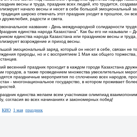
раздник весны и труда, праздник всех людей, кто трудится, создава
олизирует начало весны и несет в себе большой эмоциональный за
 традиция широко отмечать этот праздник уходит в прошлое, он вс
 дружелюбия, радости и света.
рвоначальное название - День международной солидарности трудя
Праздник единства народа Казахстана". Как бы его ни называли – 
дником единства народа Казахстана или праздником весны и труда
олизирует возрождение и приход весны.
льшой эмоциональный заряд, который он несет в себе, связан не 
уждения природы, но и с восприятием 1 Мая как общего торжества
станцев.
кий весенний праздник проходит в каждом городе Казахстана дру
м городов, а также проведением множества увеселительных меропр
одятся праздничные мероприятия по сплочению всех народов, про
стан - многонациональное государство, в котором проживает боле
дностей.
праздник единства желаем всем участникам олимпиад взаимопоним
у, согласия во всех начинаниях и закономерных побед!
:
КИО
1 мая
праздник