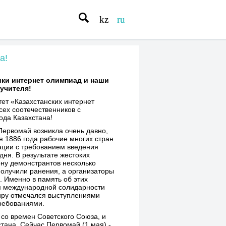
kz
ru
а!
ки интернет олимпиад и наши
учителя!
ет «Казахстанских интернет
сех соотечественников с
ода Казахстана!
Первомай возникла очень давно,
ая 1886 года рабочие многих стран
ции с требованием введения
дня. В результате жестоких
ону демонстрантов несколько
получили ранения, а организаторы
. Именно в память об этих
м международной солидарности
иру отмечался выступлениями
ребованиями.
со времен Советского Союза, и
тана. Сейчас Первомай (1 мая) -