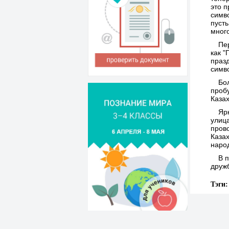
это п
симв
пусть
много
Пе
как "
праз
симв
Бо
проб
Казах
Яр
улица
пров
Казах
наро
В 
дружб
Тэги