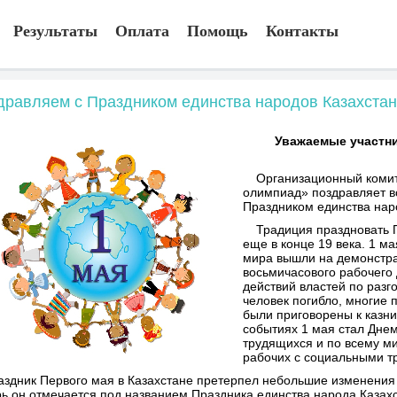
Результаты
Оплата
Помощь
Контакты
дравляем с Праздником единства народов Казахстан
Уважаемые участни
Организационный комит
олимпиад» поздравляет в
Праздником единства нар
Традиция праздновать 
еще в конце 19 века. 1 м
мира вышли на демонстра
восьмичасового рабочего 
действий властей по разг
человек погибло, многие 
были приговорены к казни
событиях 1 мая стал Дне
трудящихся и по всему м
рабочих с социальными т
аздник Первого мая в Казахстане претерпел небольшие изменения 
ь он отмечается под названием Праздника единства народа Казахс