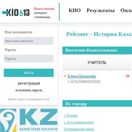
Казахстанские
КИО
Результаты
Опл
интернет
олимпиады
Имя пользователя:
Рейтинг - История Каза
Пароль:
Восточно-Казахстанская
УЧИТЕЛЬ
1
Елена Баранова
21
г. Усть-Каменогорск
регистрация
вспомнить пароль
войти через социальную сеть
По городу
г. Риддер
г. Усть-Каменогорск
Глубоковский район