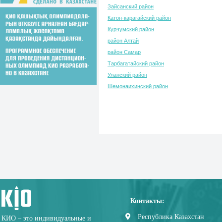
Зайсанский район
Катон-карагайский район
Курчумский район
район Алтай
район Самар
Тарбагатайский район
Уланский район
Шемонаихинский район
Контакты:
Республика Казахстан
КИО – это индивидуальные и