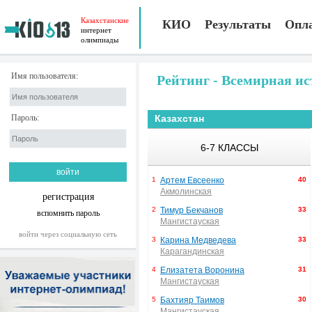
Казахстанские
КИО
Результаты
Опл
интернет
олимпиады
Имя пользователя:
Рейтинг - Всемирная ис
Пароль:
Казахстан
6-7 КЛАССЫ
1
Артем Евсеенко
40
Акмолинская
регистрация
2
Тимур Бекчанов
33
вспомнить пароль
Мангистауская
войти через социальную сеть
3
Карина Медведева
33
Карагандинская
4
Елизатета Воронина
31
Мангистауская
5
Бахтияр Таимов
30
Мангистауская