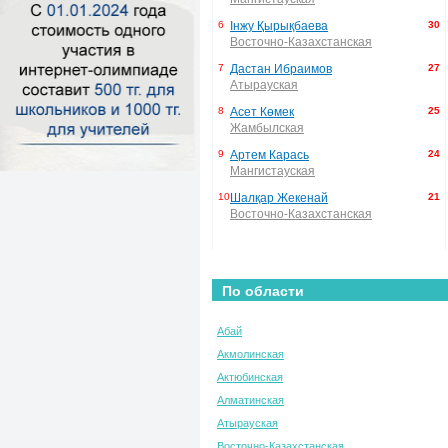
6
Інжу Қырықбаева
30
Восточно-Казахстанская
7
Дастан Ибраимов
27
Атырауская
8
Асет Көмек
25
Жамбылская
9
Артем Карась
24
Мангистауская
10
Шалқар Жекенай
21
Восточно-Казахстанская
По области
Абай
Акмолинская
Актюбинская
Алматинская
Атырауская
Восточно-Казахстанская