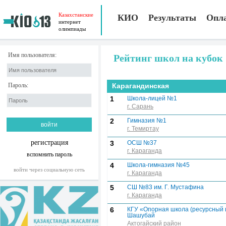
Казахстанские
КИО
Результаты
Опл
интернет
олимпиады
Имя пользователя:
Рейтинг школ на кубок
Пароль:
Карагандинская
1
Школа-лицей №1
г. Сарань
2
Гимназия №1
г. Темиртау
регистрация
3
ОCШ №37
г. Караганда
вспомнить пароль
4
Школа-гимназия №45
войти через социальную сеть
г. Караганда
5
СШ №83 им. Г. Мустафина
г. Караганда
6
КГУ «Опорная школа (ресурсный ц
Шашубай
Актогайский район