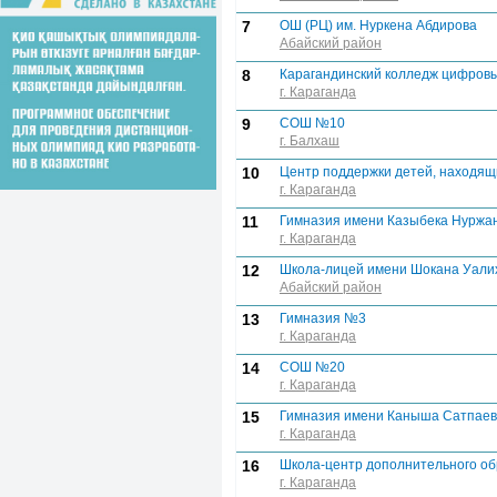
7
ОШ (РЦ) им. Нуркена Абдирова
Абайский район
8
Карагандинский колледж цифровы
г. Караганда
9
СОШ №10
г. Балхаш
10
Центр поддержки детей, находящ
г. Караганда
11
Гимназия имени Казыбека Нуржа
г. Караганда
12
Школа-лицей имени Шокана Уали
Абайский район
13
Гимназия №3
г. Караганда
14
СОШ №20
г. Караганда
15
Гимназия имени Каныша Сатпае
г. Караганда
16
Школа-центр дополнительного о
г. Караганда