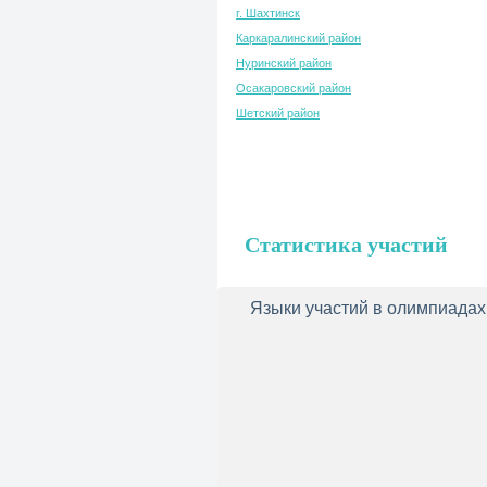
г. Шахтинск
Каркаралинский район
Нуринский район
Осакаровский район
Шетский район
Статистика участий
Языки участий в олимпиадах