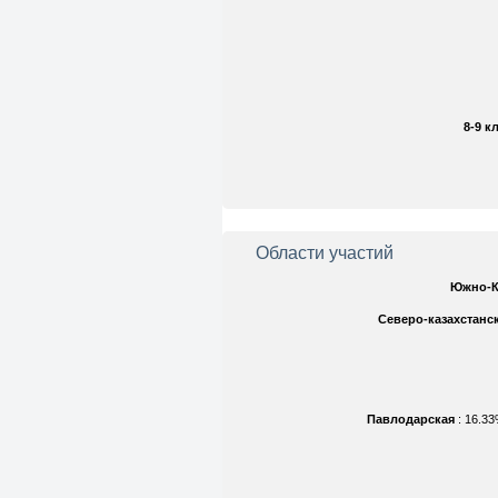
8-9 к
Области участий
Южно-К
Северо-казахстанс
Павлодарская
: 16.3