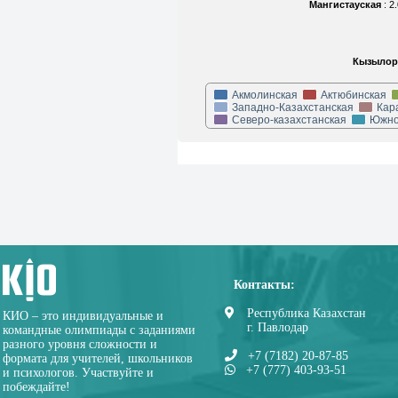
Мангистауская
: 
Кызылор
Акмолинская
Актюбинская
Западно-Казахстанская
Кар
Северо-казахстанская
Южно
Контакты:
Республика Казахстан
КИО – это индивидуальные и
г. Павлодар
командные олимпиады с заданиями
разного уровня сложности и
+7 (7182) 20-87-85
формата для учителей, школьников
+7 (777) 403-93-51
и психологов. Участвуйте и
побеждайте!