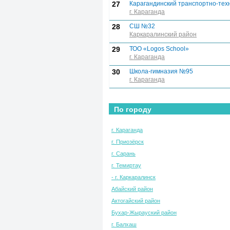
27
Карагандинский транспортно-тех
г. Караганда
28
СШ №32
Каркаралинский район
29
ТОО «Logos School»
г. Караганда
30
Школа-гимназия №95
г. Караганда
По городу
г. Караганда
г. Приозёрск
г. Сарань
г. Темиртау
- г. Каркаралинск
Абайский район
Актогайский район
Бухар-Жырауский район
г. Балхаш