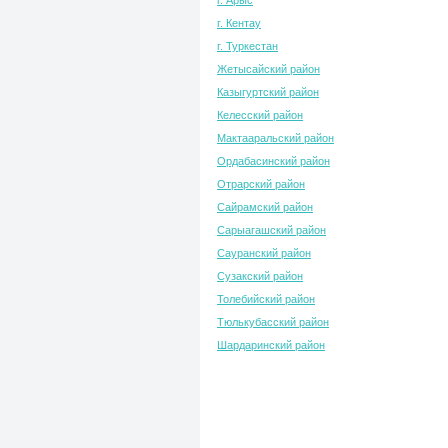
г. Арыс
г. Кентау
г. Туркестан
Жетысайский район
Казыгуртский район
Келесский район
Мактааральский район
Ордабасинский район
Отрарский район
Сайрамский район
Сарыагашский район
Сауранский район
Сузакский район
Толебийский район
Тюлькубасский район
Шардаринский район