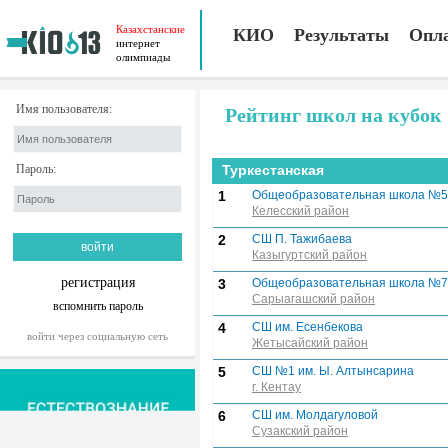
Казахстанские
КИО
Результаты
Опл
интернет
олимпиады
Имя пользователя:
Рейтинг школ на кубок
Пароль:
Туркестанская
1
Общеобразовательная школа №54
Келесский район
2
СШ П. Тажибаева
Казыгуртский район
регистрация
3
Общеобразовательная школа №7
Сарыагашский район
вспомнить пароль
4
СШ им. Есенбекова
войти через социальную сеть
Жетысайский район
5
СШ №1 им. Ы. Алтынсарина
г. Кентау
6
СШ им. Молдагуловой
Сузакский район