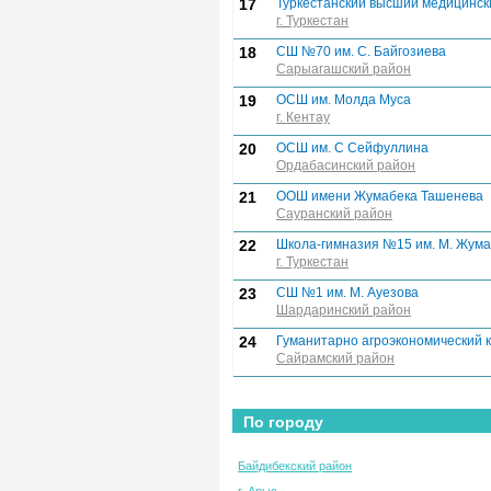
17
Туркестанский высший медицинск
г. Туркестан
18
СШ №70 им. С. Байгозиева
Сарыагашский район
19
ОСШ им. Молда Муса
г. Кентау
20
ОСШ им. С Сейфуллина
Ордабасинский район
21
ООШ имени Жумабека Ташенева
Сауранский район
22
Школа-гимназия №15 им. М. Жум
г. Туркестан
23
СШ №1 им. М. Ауезова
Шардаринский район
24
Гуманитарно агроэкономический 
Сайрамский район
По городу
Байдибекский район