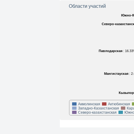
Области участий
Южно-К
Северо-казахстанс
Павлодарская
: 16.3
Мангистауская
: 
Кызылор
Акмолинская
Актюбинская
Западно-Казахстанская
Кар
Северо-казахстанская
Южно