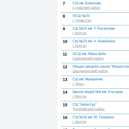
7
СШ им. Бокенова
Сузакский район
8
ОСШ №20
г. Туркестан
9
СШ №24 им. Т. Рыскулова
г. Кентау
10
СШ №23 им. А. Бокейхана
г. Кентау
11
ОСШ им. Айша биби
Сайрамский район
12
Общая средняя школа "Казахстан
Шардаринский район
13
СШ им. Макаренко
г. Арыс
14
Школа-лицей №4 им. Ататурка
г. Кентау
15
СШ "Акбастау"
Толебийский район
16
СШ №16 им. Ю. Гагарина
г. Кентау