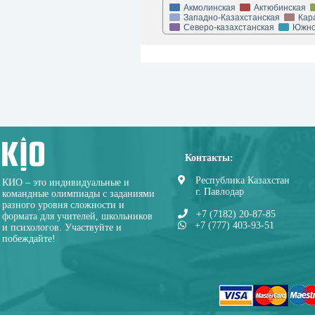
Акмолинская
Актюбинская
Западно-Казахстанская
Кар
Северо-казахстанская
Южно
Контакты:
Республика Казахстан
КИО – это индивидуальные и
г. Павлодар
командные олимпиады с заданиями
разного уровня сложности и
+7 (7182) 20-87-85
формата для учителей, школьников
+7 (777) 403-93-51
и психологов. Участвуйте и
побеждайте!