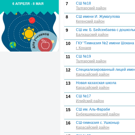
7
СШ №18
Талгарский район
8
СШ имени И. Жумагулова
Кегенский район
9
СШ им. Б. Бейсекбаева с дошкол
Балхашский район
10
ГКУ "Гимназия №2 имени Шокана
г. Конаев
11
СШ №19
Талгарский район
12
Специализированный лицей име
Карасайский район
13
Новая казахская школа
Карасайский район
14
СШ №17
Илийский район
15
СШ им. Аль-Фараби
Енбекшиказахский район
16
СШ-гимназия с. Ушконыр
Карасайский район