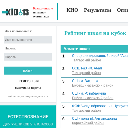
Казахстанские
КИО
Результаты
Опл
интернет
олимпиады
Имя пользователя:
Рейтинг школ на кубок
Пароль:
Алматинская
1
Cпециализированный лицей "Ары
Талгарский район
2
ОСШ №3 им. Абая
Талгарский район
регистрация
3
СШ им. Вихрева
Енбекшиказахский район
вспомнить пароль
4
СШ им. Розыбакиева
войти через социальную сеть
Енбекшиказахский район
5
ФОФ "Фонд образования Нурсулт
Талгарский район
6
СШ имени Ы. Алтынсарина
Карасайский район