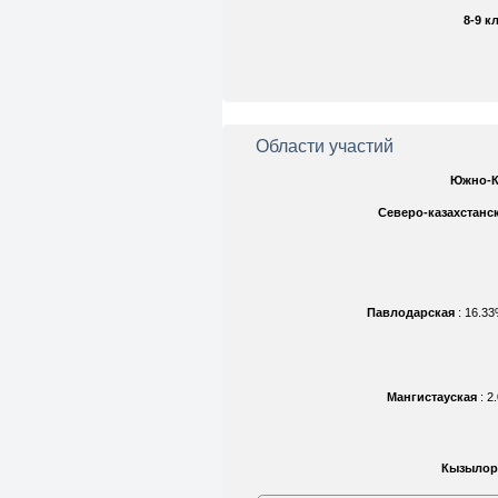
8-9 к
Области участий
Южно-К
Северо-казахстанс
Павлодарская
: 16.3
Мангистауская
: 
Кызылор