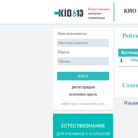
Казахстанские
КИО
интернет
олимпиады
Имя пользователя:
Рейт
Пароль:
Буланд
1
Общ
Стат
регистрация
вспомнить пароль
Языки
войти через социальную сеть