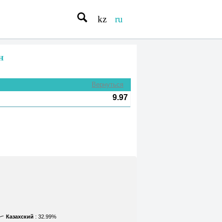
kz
ru
н
Вернуться
9.97
Казахский
: 32.99%