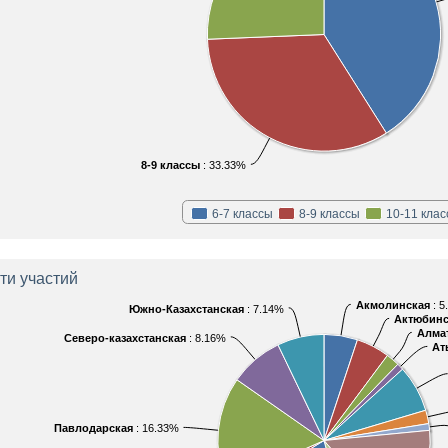
8-9 классы
: 33.33%
6-7 классы
8-9 классы
10-11 кла
ти участий
Акмолинская
: 
Южно-Казахстанская
: 7.14%
Актюбинс
Алма
Северо-казахстанская
: 8.16%
Ат
Павлодарская
: 16.33%