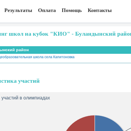
Результаты
Оплата
Помощь
Контакты
инг школ на кубок "КИО" - Буландынский райо
ынский район
еобразовательная школа села Капитоновка
истика участий
 участий в олимпиадах