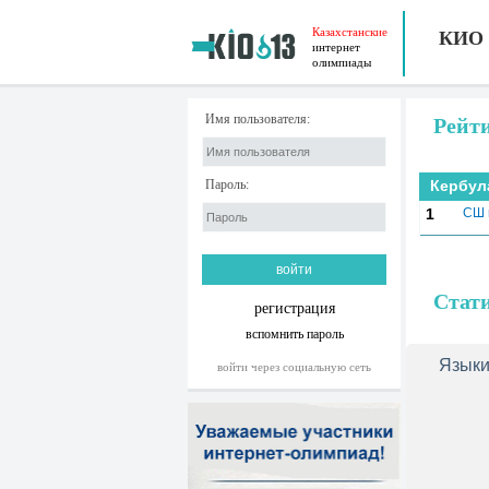
Казахстанские
КИО
интернет
олимпиады
Имя пользователя:
Рейт
Пароль:
Кербул
1
СШ 
Стат
регистрация
вспомнить пароль
Языки
войти через социальную сеть