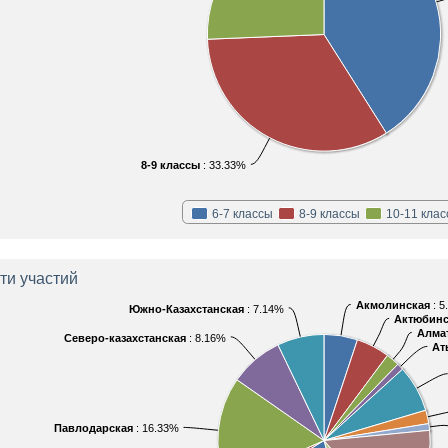
8-9 классы
: 33.33%
6-7 классы
8-9 классы
10-11 кла
ти участий
Акмолинская
: 
Южно-Казахстанская
: 7.14%
Актюбинс
Алма
Северо-казахстанская
: 8.16%
Ат
Павлодарская
: 16.33%