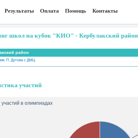
Результаты
Оплата
Помощь
Контакты
инг школ на кубок "КИО" - Кербулакский район
акский район
им. П. Дутова с ДМЦ
истика участий
 участий в олимпиадах