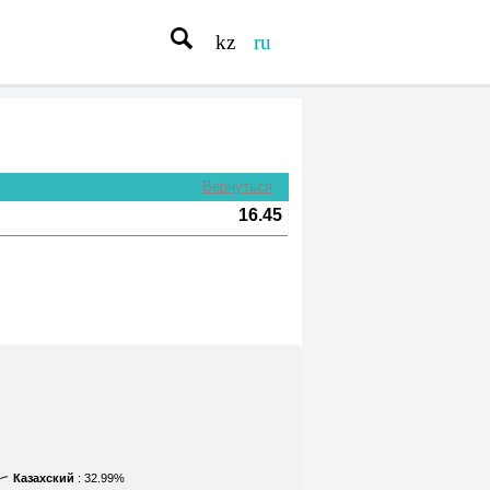
kz
ru
Вернуться
16.45
Казахский
: 32.99%