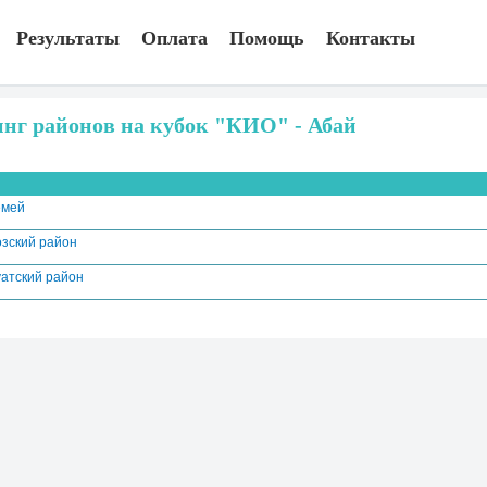
Результаты
Оплата
Помощь
Контакты
инг районов на кубок "КИО" - Абай
емей
озский район
уатский район