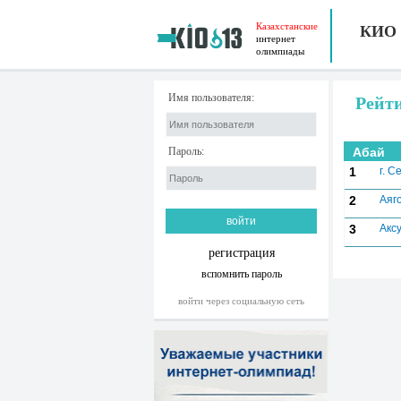
Казахстанские
КИО
интернет
олимпиады
Имя пользователя:
Рейт
Пароль:
Абай
1
г. С
2
Аяг
3
Акс
регистрация
вспомнить пароль
войти через социальную сеть