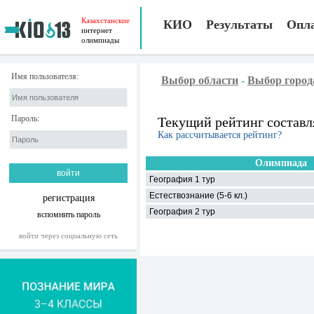
Казахстанские
КИО
Результаты
Опл
интернет
олимпиады
Имя пользователя:
Выбор области
-
Выбор город
Пароль:
Текущий рейтинг составл
Как рассчитывается рейтинг?
Олимпиада
География 1 тур
Естествознание (5-6 кл.)
регистрация
География 2 тур
вспомнить пароль
войти через социальную сеть