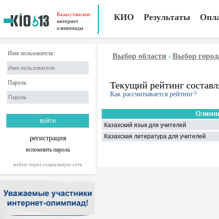
Казахстанские
КИО
Результаты
Опл
интернет
олимпиады
Имя пользователя:
Выбор области
-
Выбор город
Пароль:
Текущий рейтинг составл
Как рассчитывается рейтинг?
Олимп
Казахский язык для учителей
Казахская литература для учителей
регистрация
вспомнить пароль
войти через социальную сеть