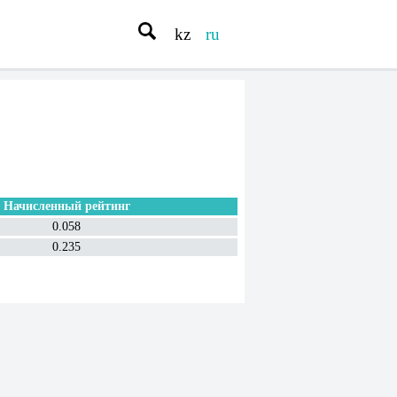
kz
ru
Начисленный рейтинг
0.058
0.235