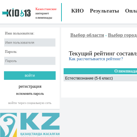
Казахстанские
КИО
Результаты
Опл
интернет
олимпиады
Имя пользователя:
Выбор области
-
Выбор город
Пароль:
Текущий рейтинг составл
Как рассчитывается рейтинг?
Олимпиада
Естествознание (5-6 класс)
регистрация
вспомнить пароль
войти через социальную сеть