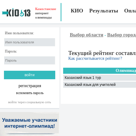
Казахстанские
КИО
Результаты
Опл
интернет
олимпиады
Имя пользователя:
Выбор области
-
Выбор город
Пароль:
Текущий рейтинг составл
Как рассчитывается рейтинг?
Олимпиад
Казахский язык 1 тур
Казахский язык для учителей
регистрация
вспомнить пароль
войти через социальную сеть