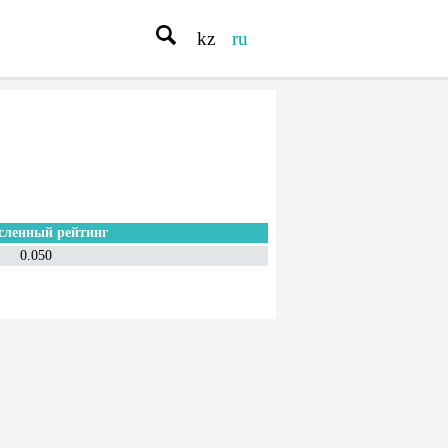
kz
ru
сленный рейтинг
0.050