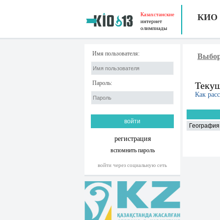
Казахстанские
КИО
интернет
олимпиады
Имя пользователя:
Выбор
Пароль:
Текущ
Как рас
География 
регистрация
вспомнить пароль
войти через социальную сеть