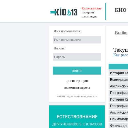
Казахстанские
КИО
интернет
олимпиады
Имя пользователя:
Выбор
Пароль:
Текущ
Как рас
История Ка
Всемирная
регистрация
Английский
вспомнить пароль
География 
войти через социальную сеть
История К
География
Английский
Олимпиада
Физика дл