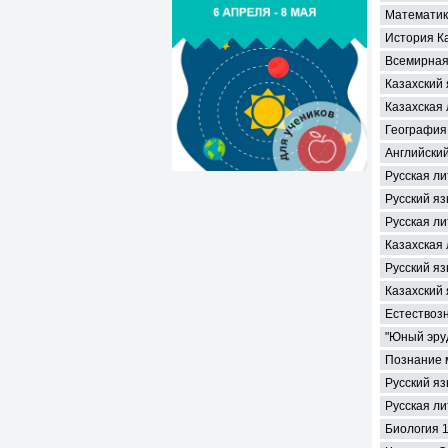
Математик
История Ка
Всемирная
Казахский 
Казахская 
География 
Английский
Русская ли
Русский яз
Русская ли
Казахская
Русский яз
Казахский 
Естествозн
"Юный эруд
Познание м
Русский яз
Русская ли
Биология 1