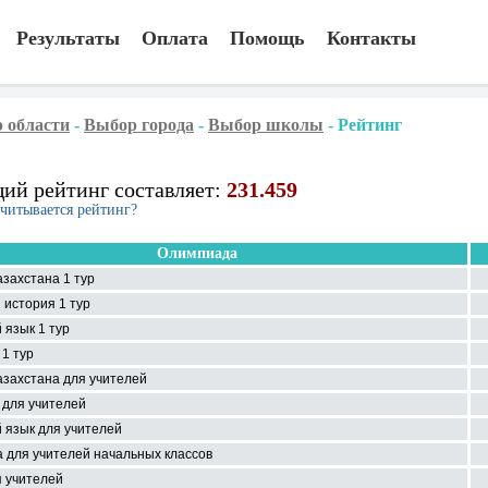
Результаты
Оплата
Помощь
Контакты
 области
-
Выбор города
-
Выбор школы
-
Рейтинг
ий рейтинг составляет:
231.459
считывается рейтинг?
Олимпиада
захстана 1 тур
 история 1 тур
 язык 1 тур
1 тур
азахстана для учителей
 для учителей
 язык для учителей
 для учителей начальных классов
я учителей