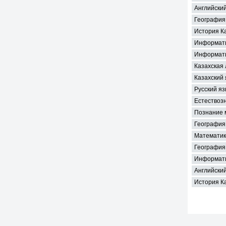
Английский
География 
История Ка
Информати
Информати
Казахская
Казахский 
Русский яз
Естествозн
Познание м
География
Математик
География 
Информати
Английский
История Ка