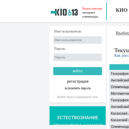
Казахстанские
КИО
интернет
олимпиады
Имя пользователя:
Выбор
Пароль:
Текущ
Как рас
География 
Английский
регистрация
Олимпиада
вспомнить пароль
Математик
войти через социальную сеть
География 
Английский
Казахская
Казахский 
Олимпиада