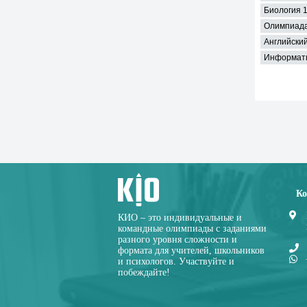
Биология 1
Олимпиада
Английский
Информати
Ко
КИО – это индивидуальные и
командные олимпиады с заданиями
разного уровня сложности и
формата для учителей, школьников
и психологов. Участвуйте и
побеждайте!