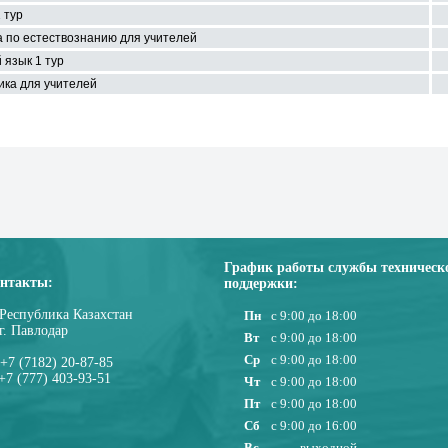
 тур
 по естествознанию для учителей
 язык 1 тур
ка для учителей
График работы службы техническ
нтакты:
поддержки:
Республика Казахстан
Пн
с 9:00 до 18:00
г. Павлодар
Вт
с 9:00 до 18:00
Ср
с 9:00 до 18:00
+7 (7182) 20-87-85
+7 (777) 403-93-51
Чт
с 9:00 до 18:00
Пт
с 9:00 до 18:00
Сб
с 9:00 до 16:00
Вс
выходной