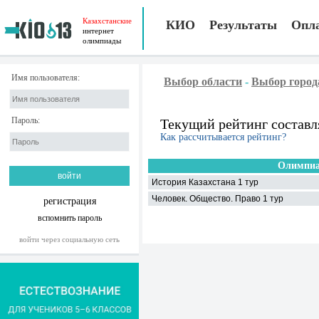
Казахстанские
КИО
Результаты
Опл
интернет
олимпиады
Имя пользователя:
Выбор области
-
Выбор город
Пароль:
Текущий рейтинг составл
Как рассчитывается рейтинг?
Олимпиа
История Казахстана 1 тур
Человек. Общество. Право 1 тур
регистрация
вспомнить пароль
войти через социальную сеть