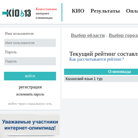
Казахстанские
КИО
Результаты
Опл
интернет
олимпиады
Имя пользователя:
Выбор области
-
Выбор город
Пароль:
Текущий рейтинг составл
Как рассчитывается рейтинг?
Олимпиада
Казахский язык 1 тур
регистрация
вспомнить пароль
войти через социальную сеть