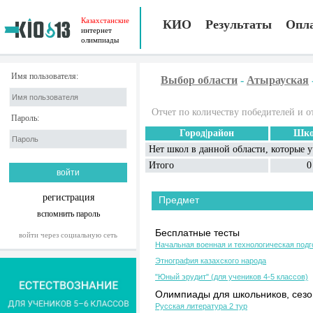
Казахстанские
КИО
Результаты
Опл
интернет
олимпиады
Имя пользователя:
Выбор области
-
Атырауская
Отчет по количеству победителей и о
Пароль:
Город|район
Шко
Нет школ в данной области, которые 
Итого
0
регистрация
Предмет
вспомнить пароль
Бесплатные тесты
войти через социальную сеть
Начальная военная и технологическая подг
Этнография казахского народа
"Юный эрудит" (для учеников 4-5 классов)
Олимпиады для школьников, сезон
Русская литература 2 тур