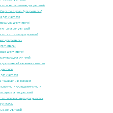
 по естествознанию для учителей
Общество. Право. (для учителей)
а для учителей
итература для учителей
 история для учителей
 по психологии для учителей
ка для учителей
для учителей
 язык для учителей
азахстана для учителей
 для учителей начальных классов
 учителей
 для учителей
а: традиции и инновации
зопасности жизнедеятельности
 литература для учителей
 по познанию мира для учителей
я учителей
зык для учителей