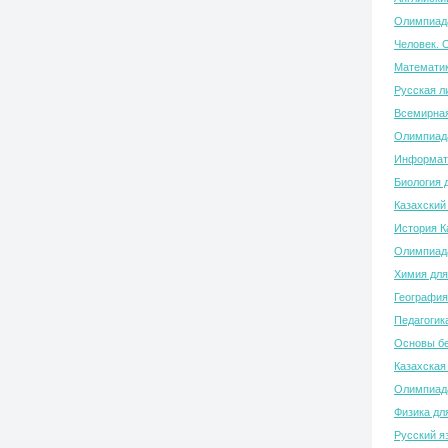
Олимпиада
Человек. 
Математик
Русская л
Всемирная
Олимпиада
Информати
Биология 
Казахский
История К
Олимпиада
Химия для
География
Педагогик
Основы бе
Казахская
Олимпиада
Физика дл
Русский я