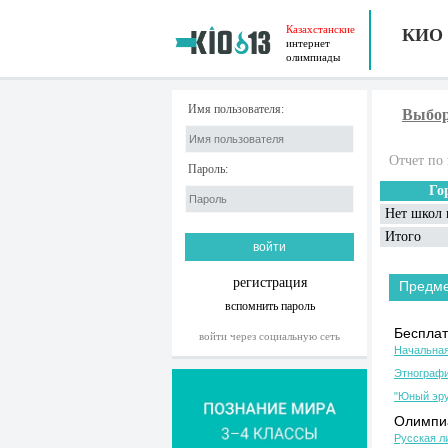
Казахстанские
КИО
интернет
олимпиады
Имя пользователя:
Выбор
Отчет по 
Пароль:
Го
Нет школ 
Итого
регистрация
Предм
вспомнить пароль
Бесплат
войти через социальную сеть
Начальная
Этнографи
"Юный эру
Олимпиа
Русская л