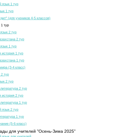
й язык 1 тур
зык 1 тур
дит" (для учеников 4-5 классов)
 1 тур
язык 2 тур
азахстана 2 тур
язык 1 тур
 история 1 тур
азахстана 1 тур
мира (3-4 класс)
 2 тур
зык 2 тур
 литература 2 тур
 история 2 тур
 литература 1 тур
й язык 2 тур
итература 1 тур
нание (5-6 класс)
ды для учителей "Осень-Зима 2025"
й язык для учителей