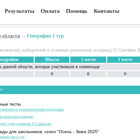
Результаты
Оплата
Помощь
Контакты
 области
-
-
География 1 тур
количеству победителей и отличных результатов за период 15 Сентября 2
род|район
Школа
1 место
2 место
в данной области, которые участвовали в олимпиаде
0
0
0
ет
ные тесты
 военная и технологическая подготовка
я казахского народа
дит" (для учеников 4-5 классов)
ды для школьников, сезон "Осень - Зима 2025"
итература 2 тур