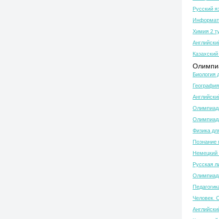
Русский я
Информати
Химия 2 т
Английски
Казахский 
Олимпиа
Биология 
География
Английски
Олимпиада
Олимпиада
Физика дл
Познание 
Немецкий 
Русская л
Олимпиада
Педагогик
Человек. 
Английски