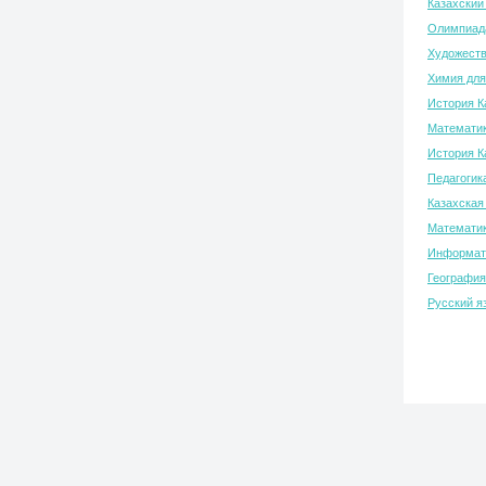
Казахский
Олимпиада
Художеств
Химия для
История К
Математик
История К
Педагогик
Казахская
Математик
Информати
География
Русский я