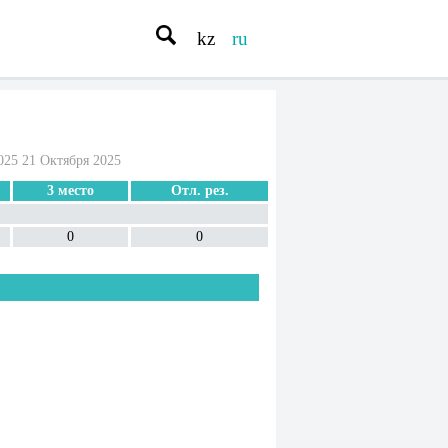
kz
ru
025 21 Октября 2025
3 место
Отл. рез.
0
0