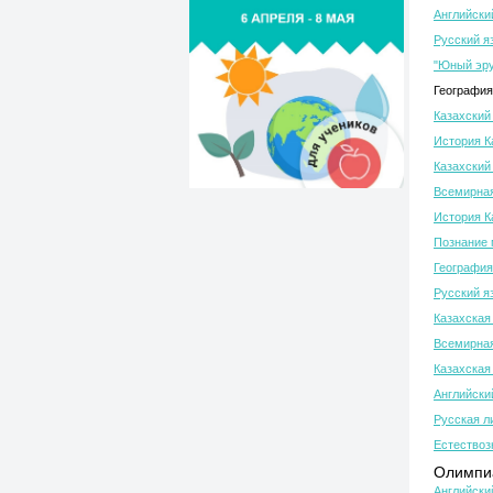
Английски
Русский я
"Юный эру
География
Казахский 
История К
Казахский 
Всемирная
История К
Познание 
География
Русский я
Казахская
Всемирная
Казахская
Английски
Русская л
Естествоз
Олимпиа
Английски