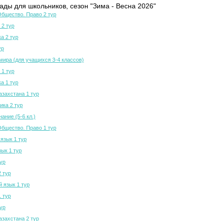
ды для школьников, сезон "Зима - Весна 2026"
Общество. Право 2 тур
 2 тур
а 2 тур
ур
мира (для учащихся 3-4 классов)
 1 тур
а 1 тур
азахстана 1 тур
ка 2 тур
ание (5-6 кл.)
Общество. Право 1 тур
язык 1 тур
зык 1 тур
тур
2 тур
й язык 1 тур
1 тур
тур
азахстана 2 тур