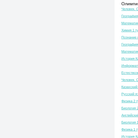
Олимпиа
Человек. 
География
Математик
Химия 1 т
Познание 
География
Математик
История К
Информати
Естествозн
Человек. 
Казахский 
Русский я
Физика 2 
Биология 
Английски
Биология 
Физика 1 
История К