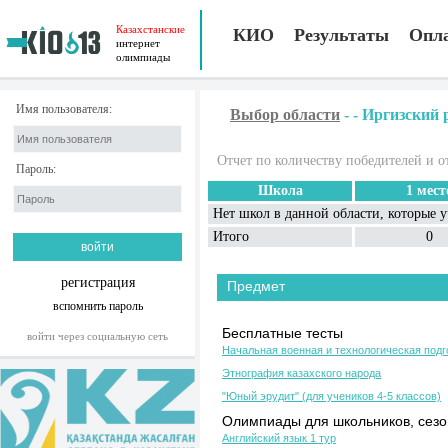
Казахстанские
КИО
Результаты
Опл
интернет
олимпиады
Имя пользователя:
Выбор области
-
-
Иргизский 
Отчет по количеству победителей и о
Пароль:
Школа
1 мест
Нет школ в данной области, которые 
Итого
0
регистрация
Предмет
вспомнить пароль
Бесплатные тесты
войти через социальную сеть
Начальная военная и технологическая подг
Этнография казахского народа
"Юный эрудит" (для учеников 4-5 классов)
Олимпиады для школьников, сезон
Английский язык 1 тур