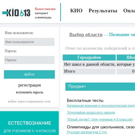
Казахстанские
КИО
Результаты
Опл
интернет
олимпиады
Имя пользователя:
Выбор области
-
-
Познание ми
Отчет по количеству победителей и о
Пароль:
Город|район
Шко
Нет школ в данной области, которые 
Итого
0
регистрация
Предмет
вспомнить пароль
Бесплатные тесты
войти через социальную сеть
Начальная военная и технологическая подг
Этнография казахского народа
"Юный эрудит" (для учеников 4-5 классов)
Олимпиады для школьников, сезон
Русская литература 2 тур