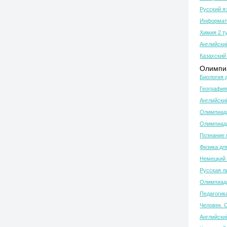
Русский я
Информати
Химия 2 т
Английски
Казахский 
Олимпиа
Биология 
География
Английски
Олимпиада
Олимпиада
Познание 
Физика дл
Немецкий 
Русская л
Олимпиада
Педагогик
Человек. 
Английски