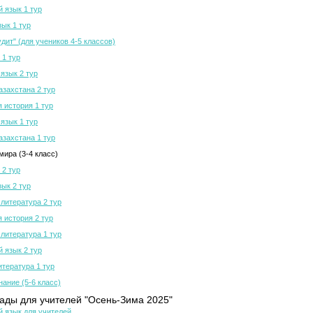
й язык 1 тур
зык 1 тур
дит" (для учеников 4-5 классов)
 1 тур
язык 2 тур
азахстана 2 тур
 история 1 тур
язык 1 тур
азахстана 1 тур
мира (3-4 класс)
 2 тур
зык 2 тур
 литература 2 тур
 история 2 тур
 литература 1 тур
й язык 2 тур
итература 1 тур
нание (5-6 класс)
ды для учителей "Осень-Зима 2025"
й язык для учителей