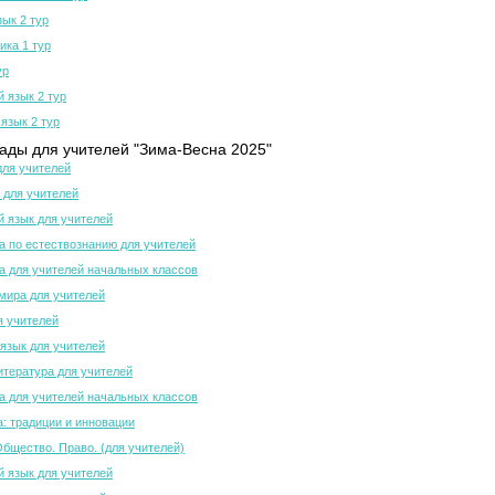
зык 2 тур
ка 1 тур
ур
й язык 2 тур
язык 2 тур
ды для учителей "Зима-Весна 2025"
для учителей
 для учителей
й язык для учителей
 по естествознанию для учителей
 для учителей начальных классов
мира для учителей
я учителей
язык для учителей
итература для учителей
 для учителей начальных классов
а: традиции и инновации
Общество. Право. (для учителей)
й язык для учителей