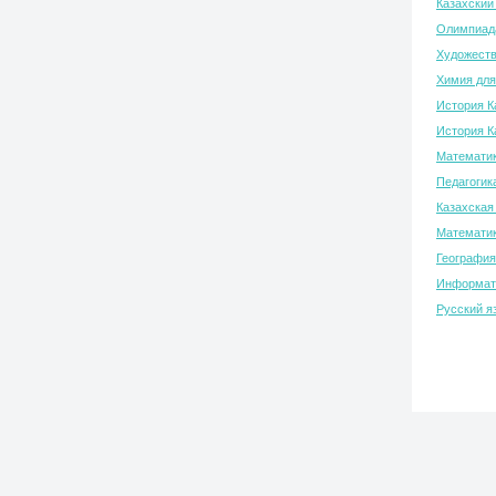
Казахский
Олимпиада
Художеств
Химия для
История К
История К
Математик
Педагогик
Казахская
Математик
География
Информати
Русский я