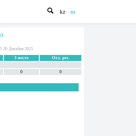
kz
ru
с)
5 20 Декабря 2025
3 место
Отл. рез.
0
0