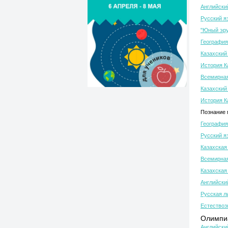
Английски
Русский я
"Юный эру
География
Казахский 
История К
Всемирная
Казахский 
История К
Познание 
География
Русский я
Казахская
Всемирная
Казахская
Английски
Русская л
Естествоз
Олимпиа
Английски