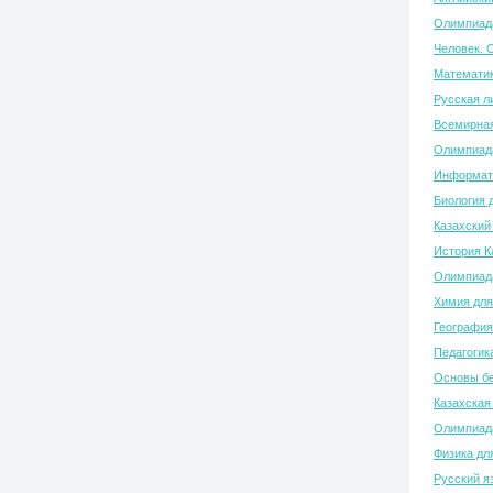
Олимпиада
Человек. 
Математик
Русская л
Всемирная
Олимпиада
Информати
Биология 
Казахский
История К
Олимпиада
Химия для
География
Педагогик
Основы бе
Казахская
Олимпиада
Физика дл
Русский я