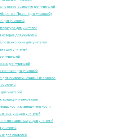
 по естествознанию для учителей
Общество. Право. (для учителей)
а для учителей
итература для учителей
 история для учителей
 по психологии для учителей
ка для учителей
для учителей
 язык для учителей
азахстана для учителей
 для учителей начальных классов
 учителей
 для учителей
а: традиции и инновации
зопасности жизнедеятельности
 литература для учителей
 по познанию мира для учителей
я учителей
зык для учителей