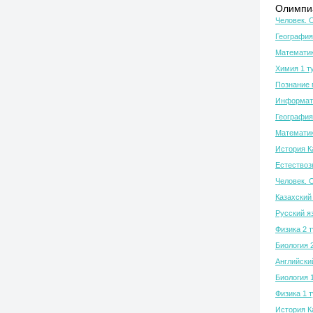
Олимпиа
Человек. 
География
Математик
Химия 1 т
Познание 
Информати
География
Математик
История К
Естествозн
Человек. 
Казахский 
Русский я
Физика 2 
Биология 
Английски
Биология 
Физика 1 
История К