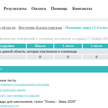
Результаты
Оплата
Помощь
Контакты
 области
-
Восточно-Казахстанская
-
Познание мира (3-4 клас
количеству победителей и отличных результатов за период 17 Ноября 202
род|район
Школа
1 место
2 место
в данной области, которые участвовали в олимпиаде
0
0
0
ет
ные тесты
 военная и технологическая подготовка
я казахского народа
дит" (для учеников 4-5 классов)
ды для школьников, сезон "Осень - Зима 2025"
итература 2 тур