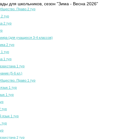
ды для школьников, сезон "Зима - Весна 2026"
Общество. Право 2 тур
 2 тур
а 2 тур
ур
мира (для учащихся 3-4 классов)
ка 2 тур
 1 тур
а 1 тур
азахстана 1 тур
ание (5-6 кл.)
Общество. Право 1 тур
язык 1 тур
зык 1 тур
тур
2 тур
й язык 1 тур
1 тур
тур
азахстана 2 тур