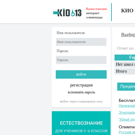
Казахстанские
КИО
интернет
олимпиады
Имя пользователя:
Выбор
Отчет по 
Пароль:
Го
Нет школ 
Итого
регистрация
Предм
вспомнить пароль
Бесплат
войти через социальную сеть
Начальная
Этнографи
"Юный эру
Олимпиа
Русская л