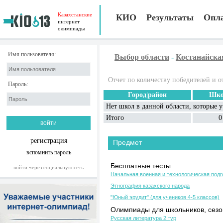
Казахстанские
КИО
Результаты
Опл
интернет
олимпиады
Имя пользователя:
Выбор области
-
Костанайска
Отчет по количеству победителей и о
Пароль:
Город|район
Шко
Нет школ в данной области, которые 
Итого
0
регистрация
Предмет
вспомнить пароль
Бесплатные тесты
войти через социальную сеть
Начальная военная и технологическая подг
Этнография казахского народа
"Юный эрудит" (для учеников 4-5 классов)
Олимпиады для школьников, сезон
Русская литература 2 тур