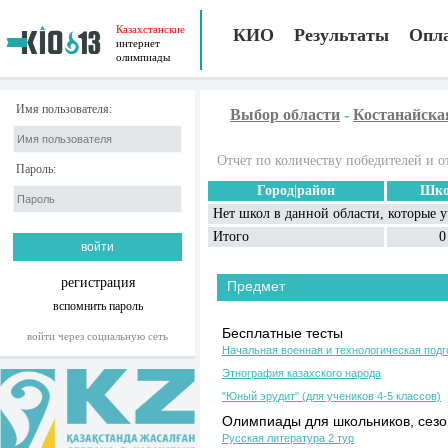
Казахстанские
КИО
Результаты
Опл
интернет
олимпиады
Имя пользователя:
Выбор области
-
Костанайска
Отчет по количеству победителей и о
Пароль:
Город|район
Шко
Нет школ в данной области, которые 
Итого
0
регистрация
Предмет
вспомнить пароль
Бесплатные тесты
войти через социальную сеть
Начальная военная и технологическая подг
Этнография казахского народа
"Юный эрудит" (для учеников 4-5 классов)
Олимпиады для школьников, сезон
Русская литература 2 тур