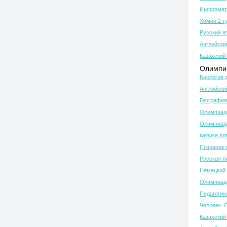
Информати
Химия 2 т
Русский я
Английски
Казахский 
Олимпиа
Биология 
Английски
География
Олимпиада
Олимпиада
Физика дл
Познание 
Русская л
Немецкий 
Олимпиада
Педагогик
Человек. 
Казахский