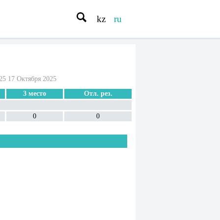
kz
ru
25 17 Октября 2025
3 место
Отл. рез.
0
0