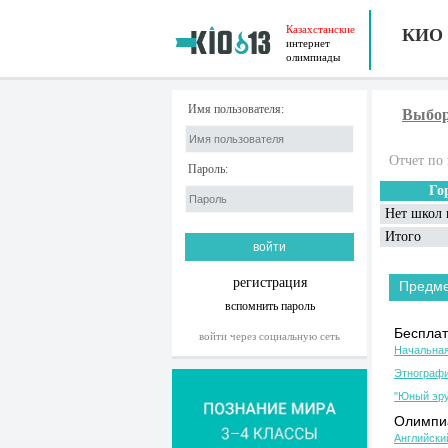
Казахстанские
КИО
интернет
олимпиады
Имя пользователя:
Выбор
Отчет по 
Пароль:
Го
Нет школ 
Итого
регистрация
Предм
вспомнить пароль
Бесплат
войти через социальную сеть
Начальная
Этнографи
"Юный эру
Олимпиа
Английски