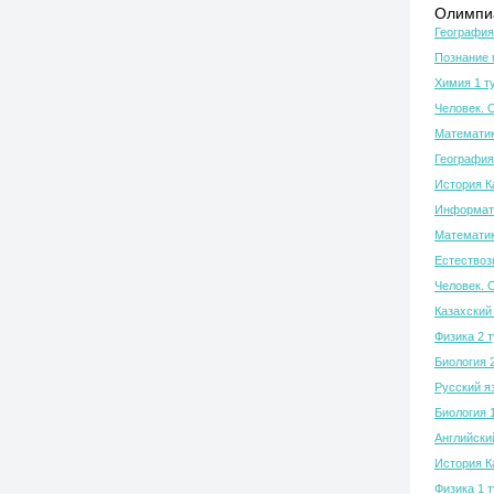
Олимпиа
География
Познание 
Химия 1 т
Человек. 
Математик
География
История К
Информати
Математик
Естествозн
Человек. 
Казахский 
Физика 2 
Биология 
Русский я
Биология 
Английски
История К
Физика 1 