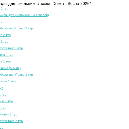
ды для школьников, сезон "Зима - Весна 2026"
 2 тур
мира (для учащихся 3-4 классов)
ур
Общество. Право 2 тур
а 2 тур
 1 тур
азахстана 1 тур
ка 2 тур
а 1 тур
ание (5-6 кл.)
Общество. Право 1 тур
язык 1 тур
тур
2 тур
зык 1 тур
1 тур
й язык 1 тур
азахстана 2 тур
тур