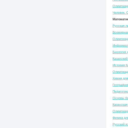
Олимпиада
Человек. 
Математик
Русская л
Всемирная
Олимпиада
Информати
Биология 
Казахский
История К
Олимпиада
Химия для
География
Педагогик
Основы бе
Казахская
Олимпиада
Физика дл
Русский я