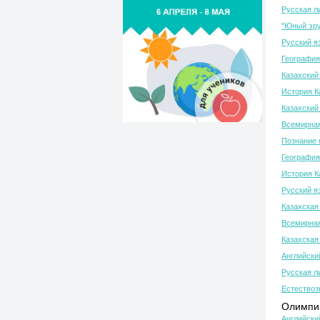
Русская л
"Юный эру
Русский я
География
Казахский 
История К
Казахский 
Всемирная
Познание 
География
История К
Русский я
Казахская
Всемирная
Казахская
Английски
Русская л
Естествоз
Олимпиа
Английски