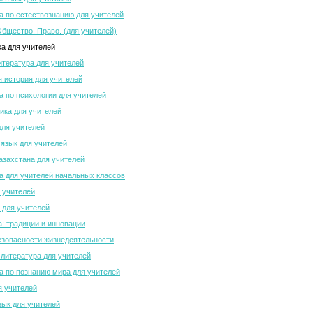
 по естествознанию для учителей
Общество. Право. (для учителей)
а для учителей
итература для учителей
 история для учителей
 по психологии для учителей
ка для учителей
для учителей
 язык для учителей
азахстана для учителей
 для учителей начальных классов
 учителей
 для учителей
а: традиции и инновации
зопасности жизнедеятельности
 литература для учителей
 по познанию мира для учителей
я учителей
зык для учителей