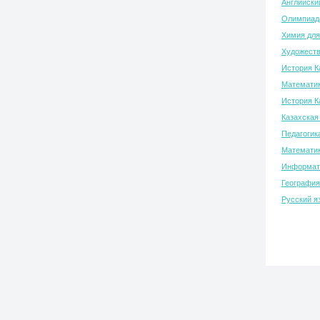
Английски
Олимпиада
Химия для
Художеств
История К
Математик
История К
Казахская
Педагогик
Математик
Информати
География
Русский я