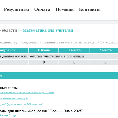
Результаты
Оплата
Помощь
Контакты
 области
-
-
Математика для учителей
количеству победителей и отличных результатов за период 14 Октября 20
род|район
Школа
1 место
2 место
в данной области, которые участвовали в олимпиаде
0
0
0
ет
ные тесты
 военная и технологическая подготовка
я казахского народа
дит" (для учеников 4-5 классов)
ды для школьников, сезон "Осень - Зима 2025"
й язык 1 тур