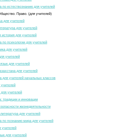
 по естествознанию для учителей
Общество. Право. (для учителей)
а для учителей
итература для учителей
 история для учителей
 по психологии для учителей
ка для учителей
для учителей
 язык для учителей
азахстана для учителей
 для учителей начальных классов
 учителей
 для учителей
а: традиции и инновации
зопасности жизнедеятельности
 литература для учителей
 по познанию мира для учителей
я учителей
зык для учителей