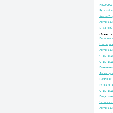
Информати
Русский я
Химия 2 т
Английски
Казахский 
Олимпиа
Биология 
География
Английски
Олимпиада
Олимпиада
Познание 
Физика дл
Немецкий 
Русская л
Олимпиада
Педагогик
Человек. 
Английски