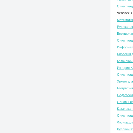
Олимпиада
Человек. 
Математик
Русская л
Всемирная
Олимпиада
Информати
Биология 
Казахский
История К
Олимпиада
Химия для
География
Педагогик
Основы бе
Казахская
Олимпиада
Физика дл
Русский я