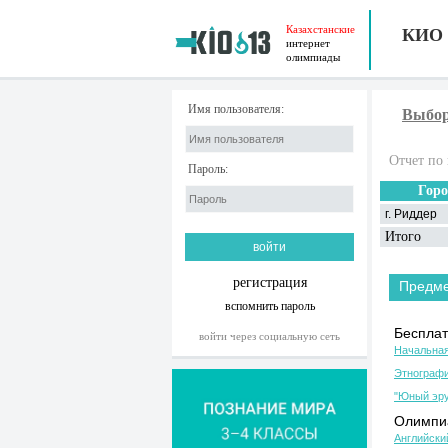
Казахстанские
КИО
интернет
олимпиады
Имя пользователя:
Выбор
Отчет по 
Пароль:
Горо
г. Риддер
Итого
регистрация
Предм
вспомнить пароль
Бесплат
войти через социальную сеть
Начальная
Этнографи
"Юный эру
Олимпиа
Английски