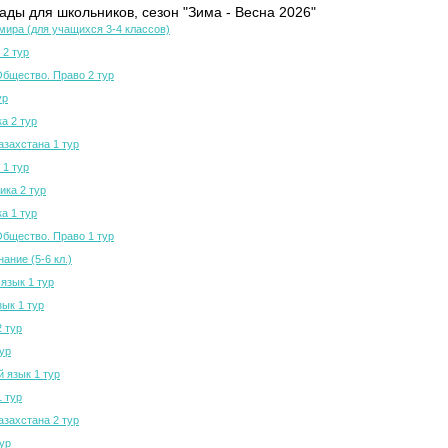
ды для школьников, сезон "Зима - Весна 2026"
мира (для учащихся 3-4 классов)
 2 тур
Общество. Право 2 тур
ур
а 2 тур
азахстана 1 тур
 1 тур
ка 2 тур
а 1 тур
Общество. Право 1 тур
ание (5-6 кл.)
язык 1 тур
зык 1 тур
2 тур
тур
й язык 1 тур
1 тур
азахстана 2 тур
тур