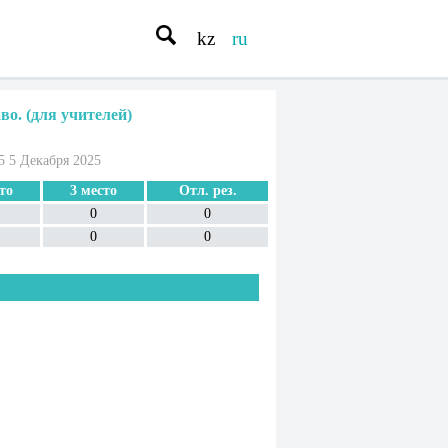
kz
ru
во. (для учителей)
5 5 Декабря 2025
то
3 место
Отл. рез.
0
0
0
0