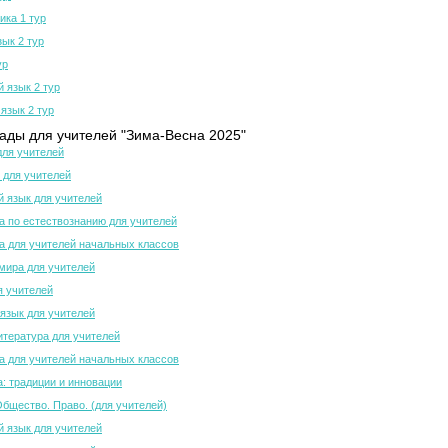
ка 1 тур
зык 2 тур
ур
й язык 2 тур
язык 2 тур
ды для учителей "Зима-Весна 2025"
для учителей
 для учителей
й язык для учителей
 по естествознанию для учителей
 для учителей начальных классов
мира для учителей
я учителей
язык для учителей
итература для учителей
 для учителей начальных классов
а: традиции и инновации
Общество. Право. (для учителей)
й язык для учителей