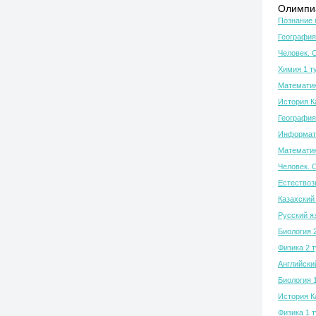
Олимпиа
Познание 
География
Человек. 
Химия 1 т
Математик
История К
География
Информати
Математик
Человек. 
Естествозн
Казахский 
Русский я
Биология 
Физика 2 
Английски
Биология 
История К
Физика 1 