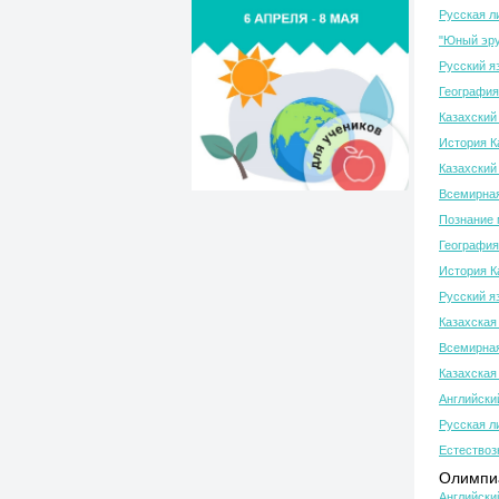
Русская л
"Юный эру
Русский я
География
Казахский 
История К
Казахский 
Всемирная
Познание 
География
История К
Русский я
Казахская
Всемирная
Казахская
Английски
Русская л
Естествоз
Олимпиа
Английски