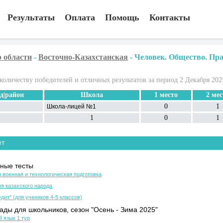
Результаты
Оплата
Помощь
Контакты
 области
-
Восточно-Казахстанская
-
Человек. Общество. Пра
количеству победителей и отличных результатов за период 2 Декабря 202
д|район
Школа
1 место
2 мес
0
1
Школа-лицей №1
1
0
1
ет
ные тесты
 военная и технологическая подготовка
я казахского народа
дит" (для учеников 4-5 классов)
ды для школьников, сезон "Осень - Зима 2025"
й язык 1 тур