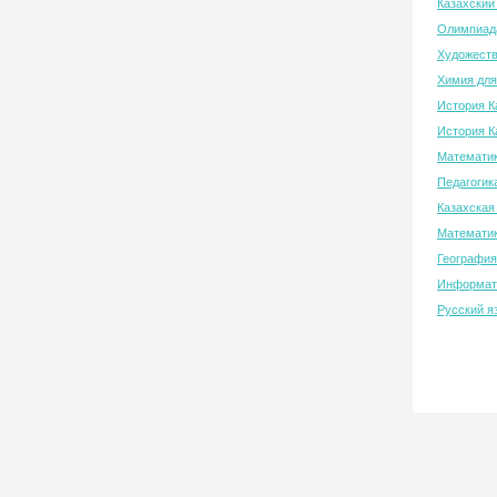
Казахский
Олимпиада
Художеств
Химия для
История К
История К
Математик
Педагогик
Казахская
Математик
География
Информати
Русский я