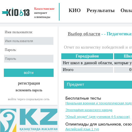
Казахстанские
КИО
Результаты
Опл
интернет
олимпиады
Имя пользователя:
Выбор области
-
-
Педагогика
Отчет по количеству победителей и о
Пароль:
Город|район
Шко
Нет школ в данной области, которые 
Итого
0
регистрация
Предмет
вспомнить пароль
Бесплатные тесты
войти через социальную сеть
Начальная военная и технологическая подг
Этнография казахского народа
"Юный эрудит" (для учеников 4-5 классов)
Олимпиады для школьников, сезон
Английский язык 1 тур