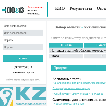
Казахстанские
КИО
Результаты
Опл
интернет
олимпиады
Имя пользователя:
Выбор области
-
Актюбинска
Отчет по количеству победителей и о
Пароль:
Школа
1 мест
Нет школ в данной области, которые 
Итого
0
регистрация
Предмет
вспомнить пароль
Бесплатные тесты
войти через социальную сеть
Начальная военная и технологическая подг
Этнография казахского народа
"Юный эрудит" (для учеников 4-5 классов)
Олимпиады для школьников, сезон
Русская литература 2 тур