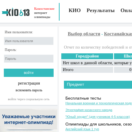
Казахстанские
КИО
Результаты
Опл
интернет
олимпиады
Имя пользователя:
Выбор области
-
Костанайска
Отчет по количеству победителей и о
Пароль:
Город|район
Шко
Нет школ в данной области, которые 
Итого
0
регистрация
Предмет
вспомнить пароль
Бесплатные тесты
войти через социальную сеть
Начальная военная и технологическая подг
Этнография казахского народа
"Юный эрудит" (для учеников 4-5 классов)
Олимпиады для школьников, сезон
Английский язык 1 тур