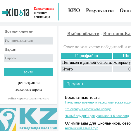
Казахстанские
КИО
Результаты
Опл
интернет
олимпиады
Имя пользователя:
Выбор области
-
Восточно-Ка
Отчет по количеству победителей и о
Пароль:
Город|район
Шко
Нет школ в данной области, которые 
Итого
0
регистрация
Предмет
вспомнить пароль
Бесплатные тесты
войти через социальную сеть
Начальная военная и технологическая подг
Этнография казахского народа
"Юный эрудит" (для учеников 4-5 классов)
Олимпиады для школьников, сезон
Английский язык 1 тур