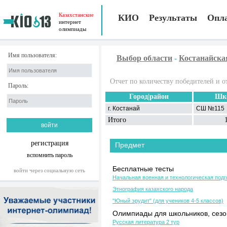
Казахстанские
КИО
Результаты
Опл
интернет
олимпиады
Имя пользователя:
Выбор области
-
Костанайска
Отчет по количеству победителей и о
Пароль:
Город|район
Шк
г. Костанай
СШ №115
Итого
регистрация
Предмет
вспомнить пароль
Бесплатные тесты
войти через социальную сеть
Начальная военная и технологическая подг
Этнография казахского народа
"Юный эрудит" (для учеников 4-5 классов)
Олимпиады для школьников, сезон
Русская литература 2 тур