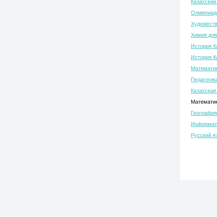
Казахский
Олимпиада
Художеств
Химия для
История К
История К
Математик
Педагогик
Казахская
Математик
География
Информати
Русский я