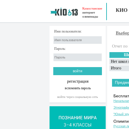
Казахстанские
КИО
интернет
олимпиады
Имя пользователя:
Выбор
Отчет по 
Пароль:
Шк
Нет школ 
Итого
регистрация
Предм
вспомнить пароль
Бесплат
войти через социальную сеть
Начальная
Этнографи
"Юный эру
Олимпиа
Русская л