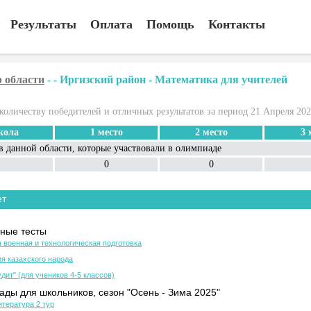
Результаты
Оплата
Помощь
Контакты
 области
-
-
Иргизский район
-
Математика для учителей
количеству победителей и отличных результатов за период 21 Апреля 20
ола
1 место
2 место
3 
в данной области, которые участвовали в олимпиаде
0
0
ет
ные тесты
 военная и технологическая подготовка
я казахского народа
дит" (для учеников 4-5 классов)
ды для школьников, сезон "Осень - Зима 2025"
итература 2 тур