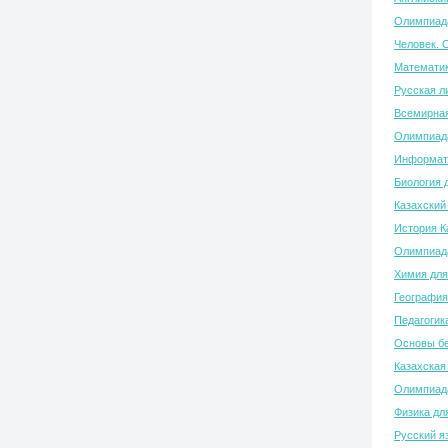
Олимпиада
Человек. 
Математик
Русская л
Всемирная
Олимпиада
Информати
Биология 
Казахский
История К
Олимпиада
Химия для
География
Педагогик
Основы бе
Казахская
Олимпиада
Физика дл
Русский я