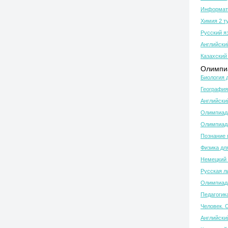
Информати
Химия 2 т
Русский я
Английски
Казахский 
Олимпиа
Биология 
География
Английски
Олимпиада
Олимпиада
Познание 
Физика дл
Немецкий 
Русская л
Олимпиада
Педагогик
Человек. 
Английски