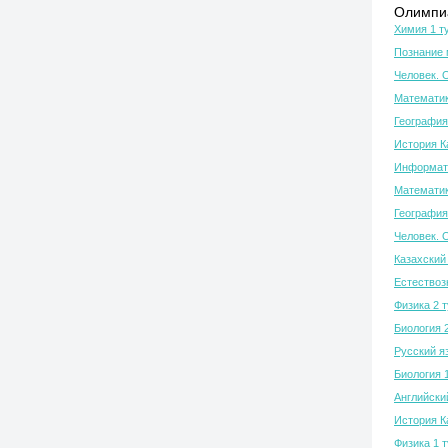
Олимпиа
Химия 1 т
Познание 
Человек. 
Математик
География
История К
Информати
Математик
География
Человек. 
Казахский 
Естествозн
Физика 2 
Биология 
Русский я
Биология 
Английски
История К
Физика 1 