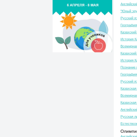
Английски
"Юный эру
Русский я
География
Казахский 
История К
Всемирная
Казахский 
История К
Познание 
География
Русский я
Казахская
Всемирная
Казахская
Английски
Русская л
Естествоз
Олимпиа
Английски