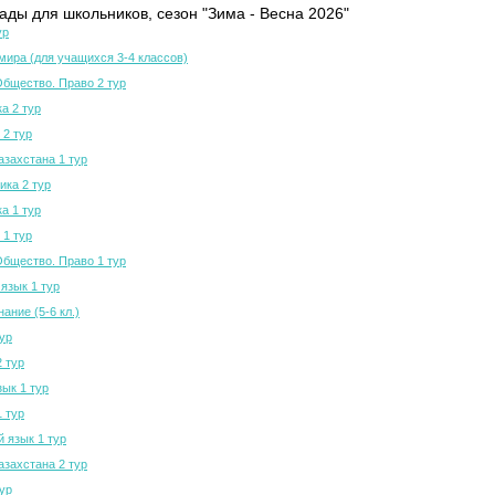
ды для школьников, сезон "Зима - Весна 2026"
ур
мира (для учащихся 3-4 классов)
Общество. Право 2 тур
а 2 тур
 2 тур
азахстана 1 тур
ка 2 тур
а 1 тур
 1 тур
Общество. Право 1 тур
язык 1 тур
ание (5-6 кл.)
тур
2 тур
зык 1 тур
1 тур
й язык 1 тур
азахстана 2 тур
тур