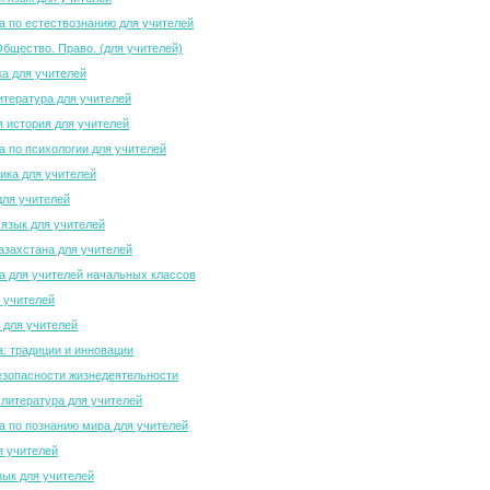
 по естествознанию для учителей
Общество. Право. (для учителей)
а для учителей
итература для учителей
 история для учителей
 по психологии для учителей
ка для учителей
для учителей
 язык для учителей
азахстана для учителей
 для учителей начальных классов
 учителей
 для учителей
а: традиции и инновации
зопасности жизнедеятельности
 литература для учителей
 по познанию мира для учителей
я учителей
зык для учителей