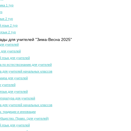
ка 1 тур
ур
зык 2 тур
й язык 2 тур
язык 2 тур
ды для учителей "Зима-Весна 2025"
для учителей
 для учителей
й язык для учителей
 по естествознанию для учителей
 для учителей начальных классов
мира для учителей
я учителей
язык для учителей
итература для учителей
 для учителей начальных классов
а: традиции и инновации
Общество. Право. (для учителей)
й язык для учителей