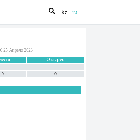
kz
ru
26 25 Апреля 2026
место
Отл. рез.
0
0