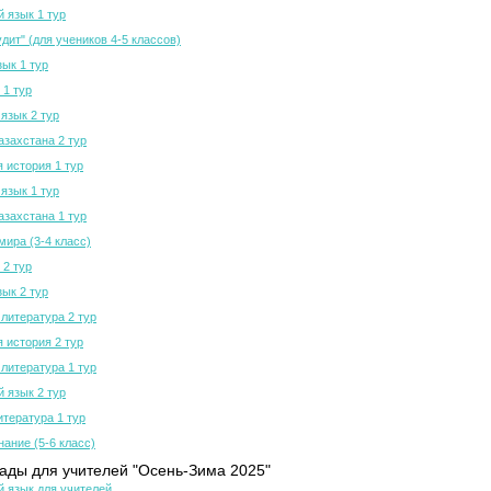
й язык 1 тур
дит" (для учеников 4-5 классов)
зык 1 тур
 1 тур
язык 2 тур
азахстана 2 тур
 история 1 тур
язык 1 тур
азахстана 1 тур
мира (3-4 класс)
 2 тур
зык 2 тур
 литература 2 тур
 история 2 тур
 литература 1 тур
й язык 2 тур
итература 1 тур
нание (5-6 класс)
ды для учителей "Осень-Зима 2025"
й язык для учителей