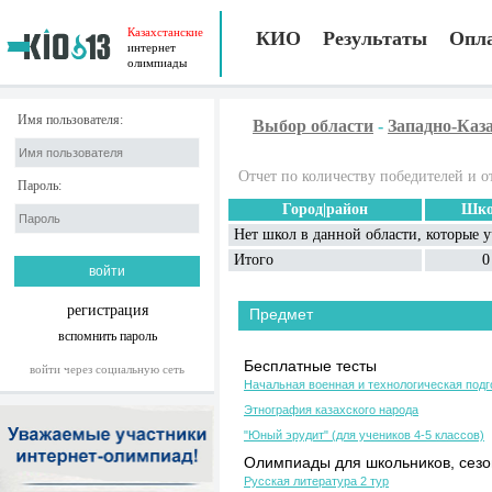
Казахстанские
КИО
Результаты
Опл
интернет
олимпиады
Имя пользователя:
Выбор области
-
Западно-Каз
Отчет по количеству победителей и о
Пароль:
Город|район
Шко
Нет школ в данной области, которые 
Итого
0
регистрация
Предмет
вспомнить пароль
Бесплатные тесты
войти через социальную сеть
Начальная военная и технологическая подг
Этнография казахского народа
"Юный эрудит" (для учеников 4-5 классов)
Олимпиады для школьников, сезон
Русская литература 2 тур