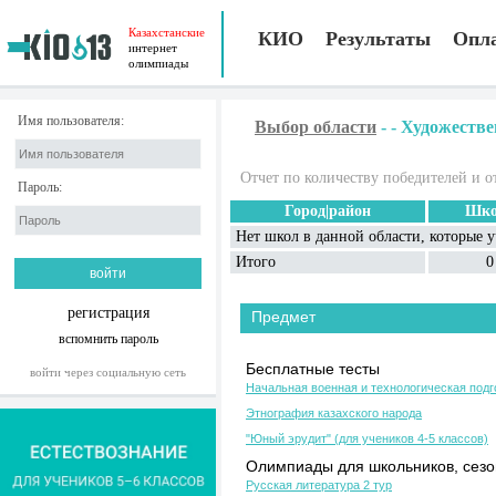
Казахстанские
КИО
Результаты
Опл
интернет
олимпиады
Имя пользователя:
Выбор области
-
-
Художестве
Отчет по количеству победителей и о
Пароль:
Город|район
Шко
Нет школ в данной области, которые 
Итого
0
регистрация
Предмет
вспомнить пароль
Бесплатные тесты
войти через социальную сеть
Начальная военная и технологическая подг
Этнография казахского народа
"Юный эрудит" (для учеников 4-5 классов)
Олимпиады для школьников, сезон
Русская литература 2 тур