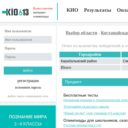
Казахстанские
КИО
Результаты
Опл
интернет
олимпиады
Имя пользователя:
Выбор области
-
Костанайска
Отчет по количеству победителей и о
Пароль:
Город|район
Карабалыкский район
См
Итого
регистрация
Предмет
вспомнить пароль
Бесплатные тесты
войти через социальную сеть
Начальная военная и технологическая подг
Этнография казахского народа
"Юный эрудит" (для учеников 4-5 классов)
Олимпиады для школьников, сезон
Русская литература 2 тур