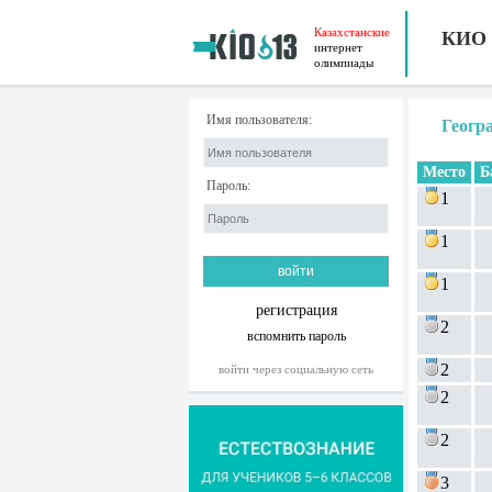
Казахстанские
КИО
интернет
олимпиады
Имя пользователя:
Геогр
Место
Б
Пароль:
1
1
1
регистрация
2
вспомнить пароль
2
войти через социальную сеть
2
2
3