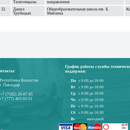
Төлегенқызы
направления
32
Данил
Общеобразовательная школа им. Б.
К
Трубицын
Майлина
График работы службы техническ
нтакты:
поддержки:
Республика Казахстан
Пн
с 9:00 до 18:00
г. Павлодар
Вт
с 9:00 до 18:00
Ср
с 9:00 до 18:00
+7 (7182) 20-87-85
+7 (777) 403-93-51
Чт
с 9:00 до 18:00
Пт
с 9:00 до 18:00
Сб
с 9:00 до 16:00
Вс
выходной