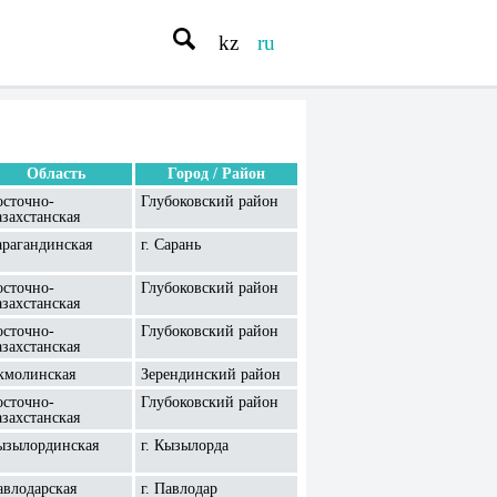
kz
ru
Область
Город / Район
осточно-
Глубоковский район
азахстанская
арагандинская
г. Сарань
осточно-
Глубоковский район
азахстанская
осточно-
Глубоковский район
азахстанская
кмолинская
Зерендинский район
осточно-
Глубоковский район
азахстанская
ызылординская
г. Кызылорда
авлодарская
г. Павлодар