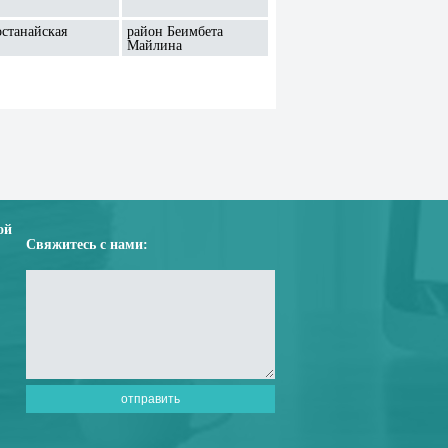
останайская
район Беимбета
Майлина
ой
Свяжитесь с нами: