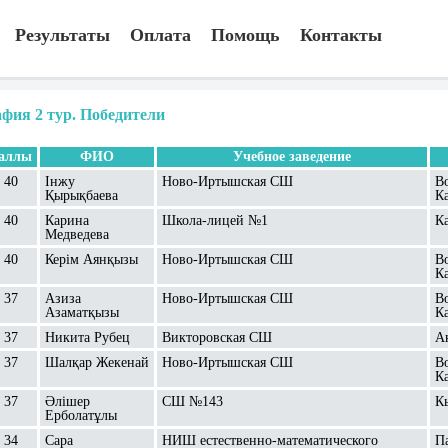
Результаты
Оплата
Помощь
Контакты
афия 2 тур. Победители
аллы
ФИО
Учебное заведение
40
Інжу
Ново-Иртышская СШ
В
Қырықбаева
К
40
Карина
Школа-лицей №1
К
Медведева
40
Керім Аянқызы
Ново-Иртышская СШ
В
К
37
Азиза
Ново-Иртышская СШ
В
Азаматқызы
К
37
Никита Рубец
Викторовская СШ
А
37
Шалқар Жекенай
Ново-Иртышская СШ
В
К
37
Әлішер
СШ №143
К
Ерболатұлы
34
Сара
НИШ естественно-математического
П