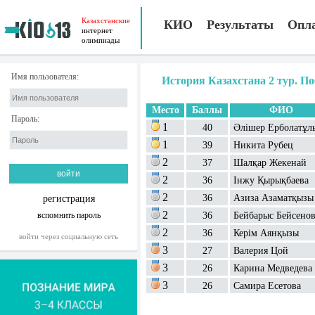
Казахстанские
КИО
Результаты
Опл
интернет
олимпиады
Имя пользователя:
История Казахстана 2 тур. П
Место
Баллы
ФИО
Пароль:
1
40
Әлішер Ерболатұл
1
39
Никита Рубец
2
37
Шалқар Жекенай
2
36
Інжу Қырықбаева
2
36
Азиза Азаматқызы
регистрация
2
вспомнить пароль
36
Бейбарыс Бейсено
2
36
Керім Аянқызы
войти через социальную сеть
3
27
Валерия Цой
3
26
Карина Медведева
3
26
Самира Есетова