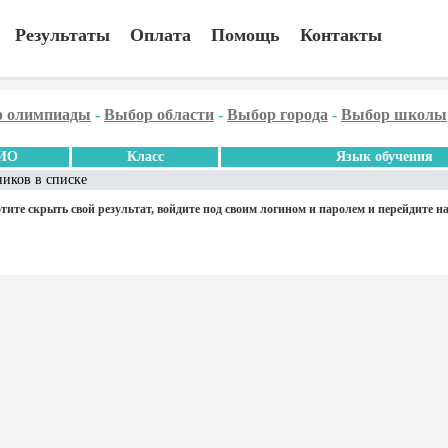
Результаты
Оплата
Помощь
Контакты
 олимпиады
-
Выбор области
-
Выбор города
-
Выбор школы
ИО
Класс
Язык обучения
ников в списке
тите скрыть свой результат, войдите под своим логином и паролем и перейдите на