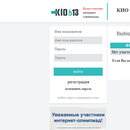
Казахстанские
КИО
интернет
олимпиады
Имя пользователя:
Выбор
Ф
Пароль:
Нет участ
Если Вы хо
регистрация
вспомнить пароль
войти через социальную сеть