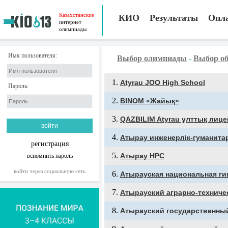
Казахстанские
КИО
Результаты
Опл
интернет
олимпиады
Имя пользователя:
Выбор олимпиады
-
Выбор об
Atyrau JOO High School
Пароль:
BINOM «Жайық»
QAZBILIM Atyrau ұлттық лице
Атырау инженерлік-гуманита
регистрация
Атырау НРС
вспомнить пароль
войти через социальную сеть
Атырауская национальная ги
Атырауский аграрно-техниче
Атырауский государственный