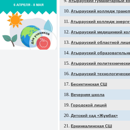
Атырауский гуманитарный ко
Атырауский колледж трансп
Атырауский колледж энерге
Атырауский медицинкий ко
Атырауский областной лице
Атырауский образовательн
Атырауский политехническ
Атырауский технологическ
Бесиктинская СШ
Вечерняя школа
Городской лицей
Детский сад «Жұмбақ»
Еркинкалинская СШ