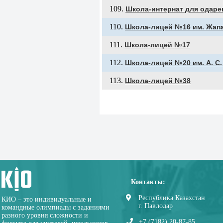
Школа-интернат для одаре
Школа-лицей №16 им. Жапа
Школа-лицей №17
Школа-лицей №20 им. А. С
Школа-лицей №38
Контакты:
Республика Казахстан
КИО – это индивидуальные и
г. Павлодар
командные олимпиады с заданиями
разного уровня сложности и
+7 (7182) 20-87-85